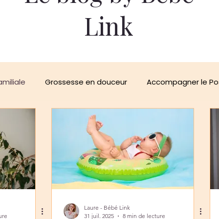
Link
amiliale
Grossesse en douceur
Accompagner le Po
 : un soutien précieux
Au cœur des femmes
Inspi
Laure - Bébé Link
ure
31 juil. 2025
8 min de lecture