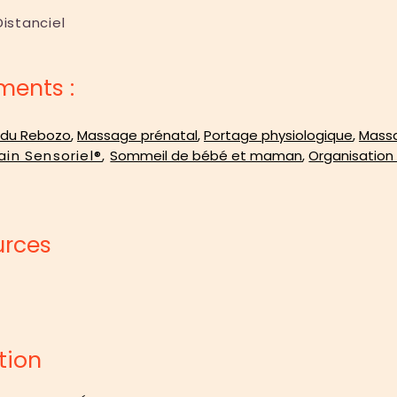
Distanciel
ents :
 du Rebozo
,
Massage prénatal
,
Portage physiologique
,
Mass
ain Sensoriel®
,
Sommeil de bébé et maman
,
Organisation 
urces
tion