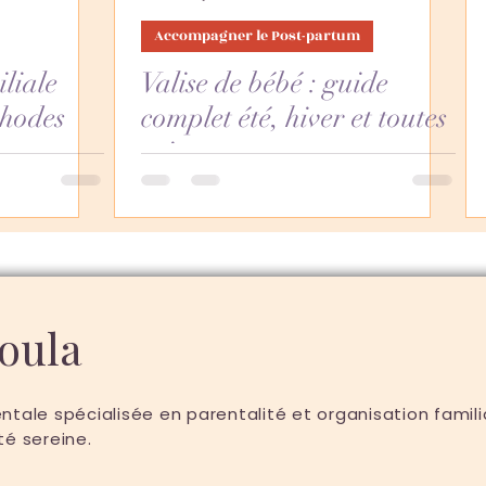
Accompagner le Post-partum
liale
Valise de bébé : guide
thodes
complet été, hiver et toutes
saisons
Doula
tale spécialisée en parentalité et organisation fami
té sereine.