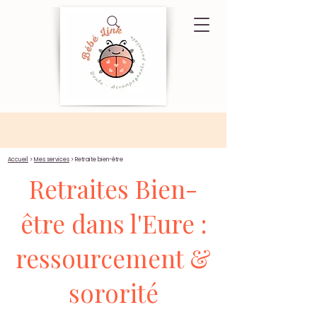
Accueil
>
Mes services
> Retraite bien-être
Retraites Bien-
être dans l'Eure :
ressourcement &
sororité