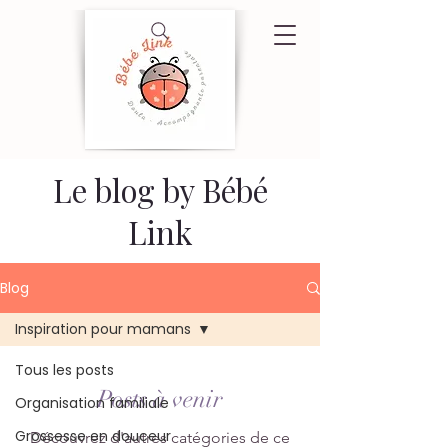
Le blog by Bébé
Link
Blog
Inspiration pour mamans
Tous les posts
Posts à venir
Organisation familiale
Grossesse en douceur
Découvrez d'autres catégories de ce