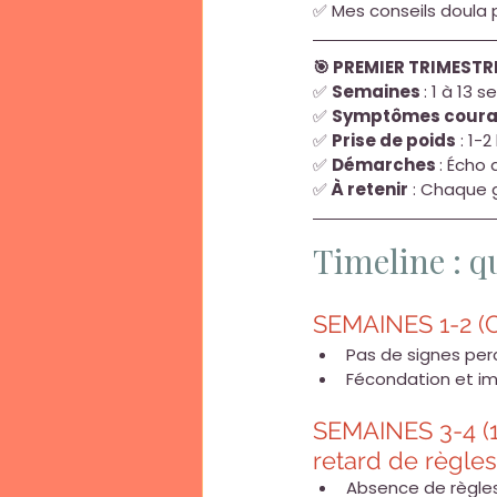
✅ Mes conseils doula p
🎯 PREMIER TRIMESTR
✅ 
Semaines 
: 1 à 13
✅ 
Symptômes coura
✅ 
Prise de poids
 : 1
✅ 
Démarches 
: Écho 
✅
 À retenir
 : Chaque 
Timeline : q
SEMAINES 1-2 (
Pas de signes per
Fécondation et im
SEMAINES 3-4 (
retard de règles
Absence de règles 