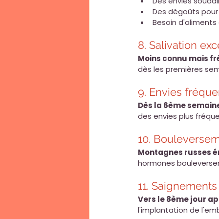
Des envies soudai
Des dégoûts pour 
Besoin d'aliments
8. Salivation ex
Moins connu mais fr
dès les premières sem
9. Envies fréque
Dès la 6ème semain
des envies plus fréqu
10. Bouleverse
Montagnes russes ém
hormones bouleversent
11. Saignements
Vers le 8ème jour ap
l'implantation de l'em