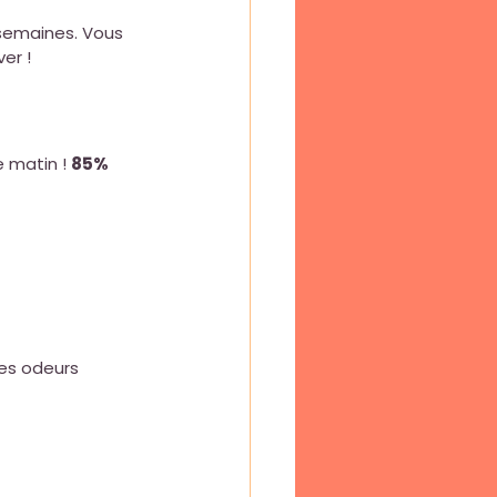
 semaines. Vous 
er !
matin ! 
85% 
es odeurs 