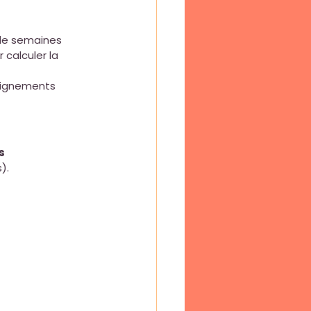
de semaines 
calculer la 
aignements 
s 
).