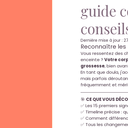
guide 
conseil
Dernière mise à jour :
27
Reconnaître les 
Vous ressentez des ch
enceinte ? 
Votre cor
grossesse
, bien ava
En tant que doula, j
mais parfois déroutan
fréquemment et mérit
🎯 
CE QUE VOUS DÉCO
✅ Les 15 premiers sig
✅ Timeline précise : 
✅ Comment différenci
✅ Tous les changement