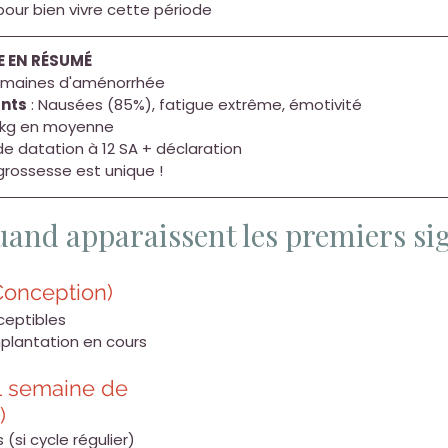
our bien vivre cette période 
E EN RÉSUMÉ
 semaines d'aménorrhée
nts
 : Nausées (85%), fatigue extrême, émotivité
-2 kg en moyenne
de datation à 12 SA + déclaration
grossesse est unique !
uand apparaissent les premiers si
Conception)
ceptibles
plantation en cours
1 semaine de 
)
(si cycle régulier)