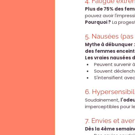
4. Fatigue extr
Plus de 75% des fe
pouvez avoir l'impress
Pourquoi ?
 La proges
5. Nausées (pas
Mythe à débunquer :
des femmes enceint
Les vraies nausées d
Peuvent survenir
Souvent déclench
S'intensifient ave
6. Hypersensibil
Soudainement, 
l'ode
imperceptibles pour le
7. Envies et ave
Dès la 4ème semain