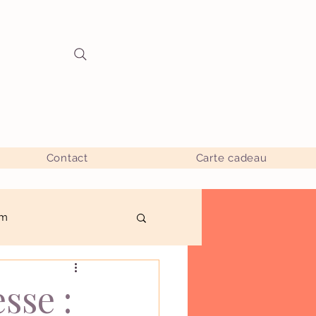
Contact
Carte cadeau
um
 pour mamans
sse :