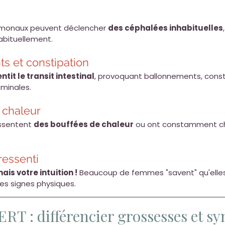
monaux peuvent déclencher 
des céphalées inhabituelles
abituellement.
ts et constipation
tit le transit intestinal
, provoquant ballonnements, const
minales.
 chaleur
ssentent 
des bouffées de chaleur
 ou ont constamment c
 ressenti
is votre intuition !
 Beaucoup de femmes "savent" qu'elles
es signes physiques.
T : différencier grossesses et s