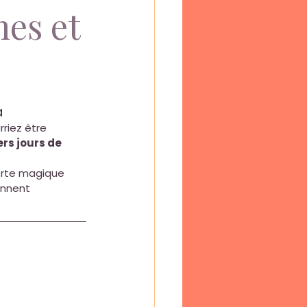
es et
à
riez être 
rs jours de 
rte magique 
ennent 