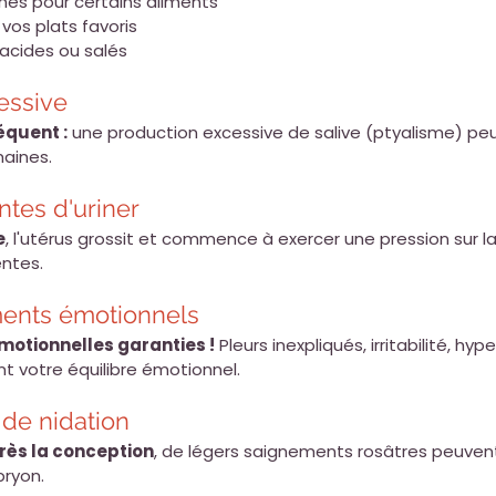
nes pour certains aliments
vos plats favoris
 acides ou salés
cessive
équent :
 une production excessive de salive (ptyalisme) pe
aines.
ntes d'uriner
e
, l'utérus grossit et commence à exercer une pression sur la
entes.
ments émotionnels
otionnelles garanties !
 Pleurs inexpliqués, irritabilité, hyper
 votre équilibre émotionnel.
 de nidation
rès la conception
, de légers saignements rosâtres peuvent 
bryon.