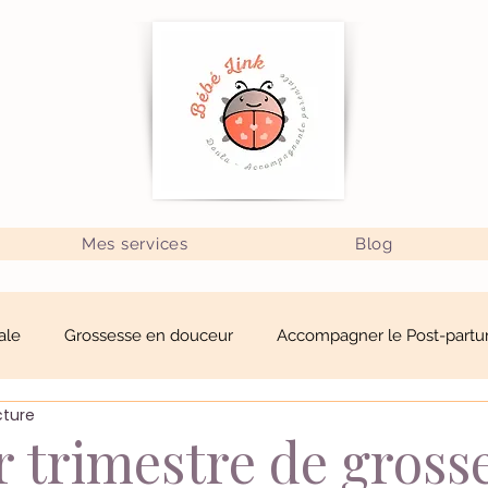
Mes services
Blog
ale
Grossesse en douceur
Accompagner le Post-part
cture
un soutien précieux
Au cœur des femmes
Inspiration
 trimestre de grosse