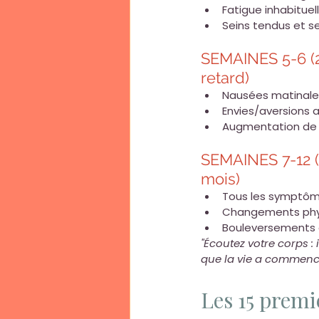
Fatigue inhabituel
Seins tendus et s
SEMAINES 5-6 (
retard)
Nausées matinale
Envies/aversions 
Augmentation de 
SEMAINES 7-12 
mois)
Tous les symptôme
Changements phys
Bouleversements 
"Écoutez votre corps : i
que la vie a commencé
Les 15 premi