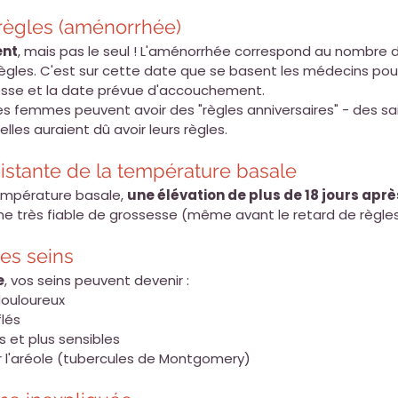
 règles (aménorrhée)
ent
, mais pas le seul ! L'aménorrhée correspond au nombre 
ègles. C'est sur cette date que se basent les médecins pour 
esse et la date prévue d'accouchement.
es femmes peuvent avoir des "règles anniversaires" - des s
les auraient dû avoir leurs règles.
sistante de la température basale
empérature basale, 
une élévation de plus de 18 jours aprè
gne très fiable de grossesse (même avant le retard de règles
des seins
e
, vos seins peuvent devenir :
douloureux
flés
 et plus sensibles
r l'aréole (tubercules de Montgomery)