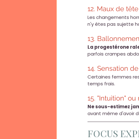
12. Maux de tête
Les changements hor
n'y êtes pas sujette h
13. Ballonnemen
La progestérone ralen
parfois crampes abdo
14. Sensation de
Certaines femmes re
temps frais.
15. "Intuition" ou
Ne sous-estimez jama
avant même d'avoir d
FOCUS EXPER