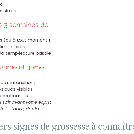
le
ensibles
2-3 semaines de 
s (ou à tout moment !)
alimentaires
la température basale
(2ème et 3ème 
s s'intensifient
iques visibles
émotionnels
l sait avant votre esprit 
 !" - Laure, doula
ers signes de grossesse à connaîtr