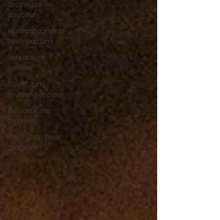
Grossesse en
douceur
Accompagner le
Post-partum
Parentalité
sereine
Doula : un
soutien précieux
Au cœur des
femmes
Inspiration pour
mamans