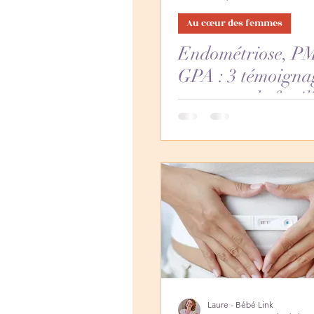
Au cœur des femmes
Endométriose, P
GPA : 3 témoigna
parcours de fertili
difficiles
Laure - Bébé Link