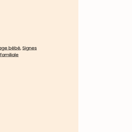
age bébé
,
Signes
familiale