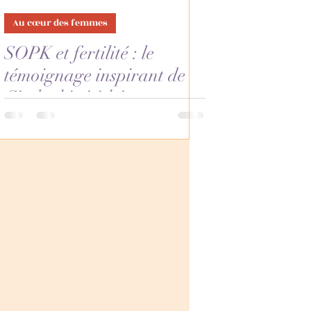
Au cœur des femmes
SOPK et fertilité : le
témoignage inspirant de
Cindy, kinésithérapeute et
maman