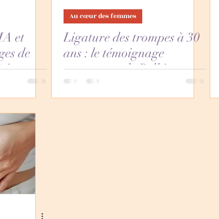
Au cœur des femmes
MA et
Ligature des trompes à 30
ges de
ans : le témoignage
té
courageux de Belkis