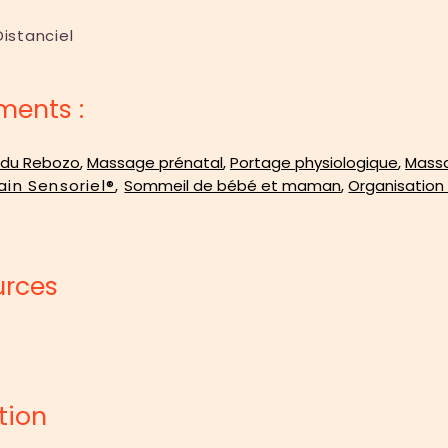
Distanciel
ents :
 du Rebozo
,
Massage prénatal
,
Portage physiologique
,
Mass
ain Sensoriel®
,
Sommeil de bébé et maman
,
Organisation 
urces
tion