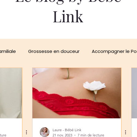
Link
amiliale
Grossesse en douceur
Accompagner le Po
 : un soutien précieux
Au cœur des femmes
Inspi
Laure - Bébé Link
ture
21 nov. 2023
7 min de lecture