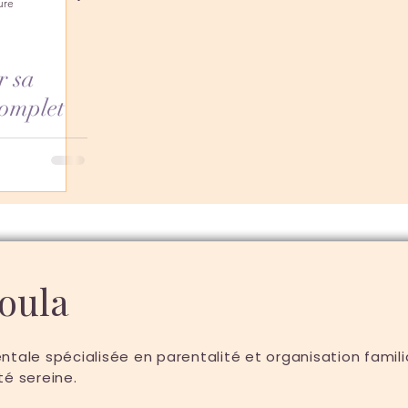
ure
r sa
complet
Doula
tale spécialisée en parentalité et organisation fami
té sereine.