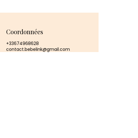
Coordonnées
+33674968628
contact.bebelink@gmail.com
Ouerre, France
Bébé Link - Doula
Doula et accompagnante parentale
spécialisée en parentalité et
organisation familiale. Un
accompagnement bienveillant pour
une parentalité sereine.