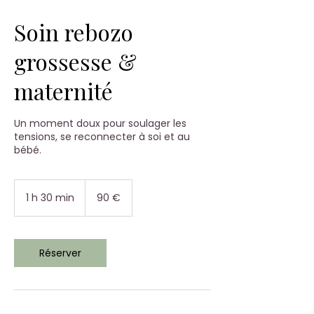
Soin rebozo
grossesse &
maternité
Un moment doux pour soulager les
tensions, se reconnecter à soi et au
bébé.
90
euros
1 h 30 min
1
90 €
3
0
m
i
Réserver
n